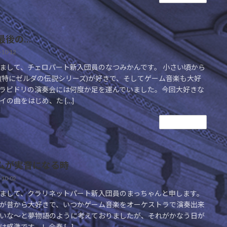
最後の…
-10-12
まして、チェロパート新入団員のなつみかんです。 小さい頃から
(特にゼルダの伝説シリーズ)が好きで、そしてゲーム音楽も大好
ラピドリの演奏会には何度か足を運んでいました。今回大好きな
イの曲をはじめ、た […]
続きを読む
ムが実音になる時
-10-02
まして、クラリネットパート新入団員のまっちゃんと申します。
が昔から大好きで、いつかゲーム音楽をオーケストラで演奏出来
いな～と夢物語のように考えておりましたが、それがかなう日が
は感激です…！ 合奏 […]