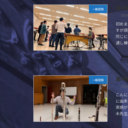
集中
一般投稿
2023
初めま
すが頑
同じに
通し練
集中
一般投稿
2023
こんに
に由来
実感が
木先生