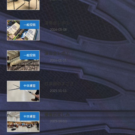
演奏会レポ②
一般投稿
2026-05-08
演奏会レポ①
一般投稿
2026-01-11
打楽器のすごさ！
全体練習
2025-11-11
奏者の楽しみ
全体練習
2025-10-10