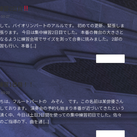
練習2日目
-10-27
して。バイオリンパートのアルルです。 初めての更新、緊張しま
張ります。 今日は集中練習2日目でした。 本番の舞台の大きさと
なるように練習会場でサイズを測って合奏に挑みました。 2部の
習も行い、本番 […]
続きを読む
練習1日目！！
-10-23
ちは、フルートパートの みぞん です。この名前は某俳優さん
しております。 演奏会の予約も始まり本番が近づいてきたという
湧く中、今日は土日2日間を使っての集中練習初日でした。佐々
のご指導の下、曲を通 […]
続きを読む