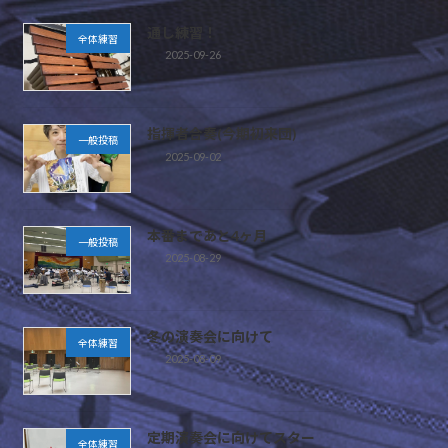
通し練習！
全体練習
2025-09-26
指揮者合奏(今期初来団)
一般投稿
2025-09-02
本番まであと4ヶ月
一般投稿
2025-08-29
冬の演奏会に向けて
全体練習
2025-08-09
定期演奏会に向けてスター
全体練習