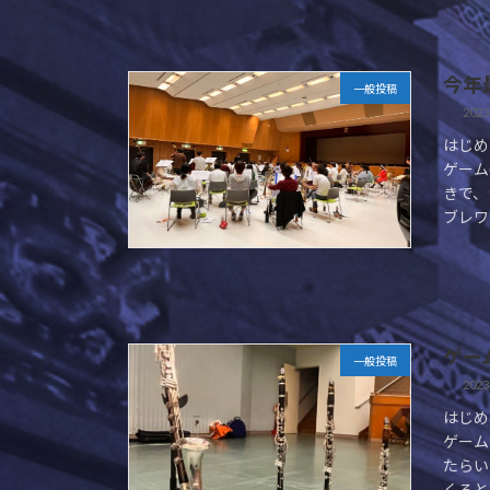
今年
一般投稿
2023
はじめ
ゲーム
きで、
ブレワ
ゲー
一般投稿
2023
はじめ
ゲーム
たらい
くると