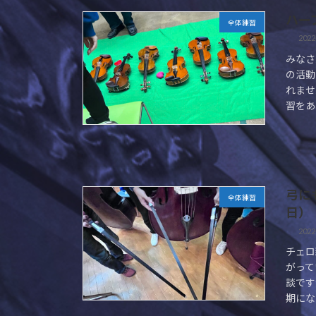
ハー
全体練習
2022
みなさ
の活動
れませ
習をあ
弓に
全体練習
日）
2022
チェロ
がって
談です
期にな