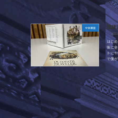
弦練
全体練習
2022
はじめ
後に全
トにや
で僕が