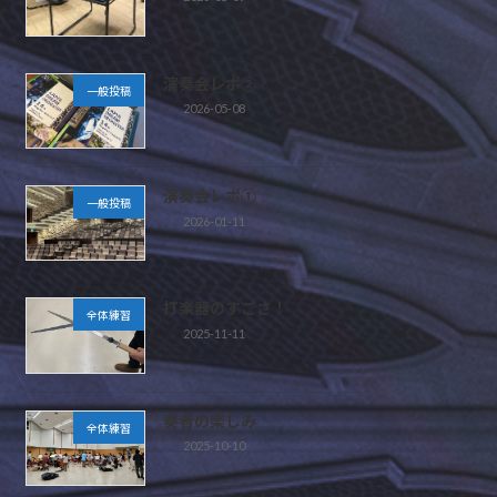
演奏会レポ②
一般投稿
2026-05-08
演奏会レポ①
一般投稿
2026-01-11
打楽器のすごさ！
全体練習
2025-11-11
奏者の楽しみ
全体練習
2025-10-10