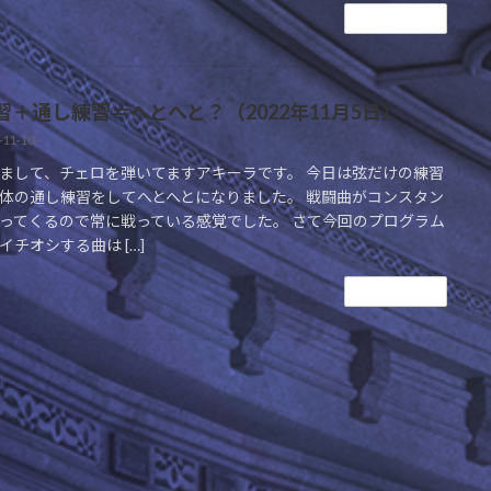
続きを読む
習＋通し練習＝へとへと？（2022年11月5日）
-11-10
まして、チェロを弾いてますアキーラです。 今日は弦だけの練習
体の通し練習をしてへとへとになりました。 戦闘曲がコンスタン
ってくるので常に戦っている感覚でした。 さて今回のプログラム
イチオシする曲は […]
続きを読む