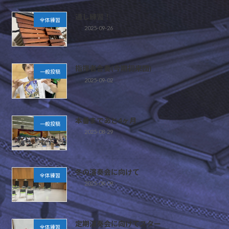
通し練習！
全体練習
2025-09-26
指揮者合奏(今期初来団)
一般投稿
2025-09-02
本番まであと4ヶ月
一般投稿
2025-08-29
冬の演奏会に向けて
全体練習
2025-08-09
定期演奏会に向けてスター
全体練習